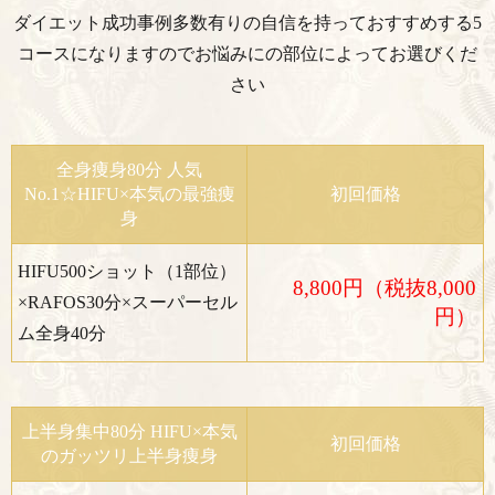
ダイエット成功事例多数有りの自信を持っておすすめする5
コースになりますので
お悩みにの部位によってお選びくだ
さい
全身痩身80分 人気
No.1☆HIFU×本気の最強痩
初回価格
身
HIFU500ショット（1部位）
8,800円（税抜8,000
×RAFOS30分×スーパーセル
円）
ム全身40分
上半身集中80分 HIFU×本気
初回価格
のガッツリ上半身痩身